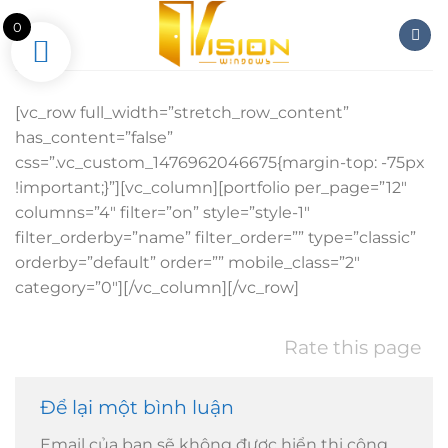
Skip
0
to
content
[vc_row full_width=”stretch_row_content”
has_content=”false”
css=”.vc_custom_1476962046675{margin-top: -75px
!important;}”][vc_column][portfolio per_page=”12″
columns=”4″ filter=”on” style=”style-1″
filter_orderby=”name” filter_order=”” type=”classic”
orderby=”default” order=”” mobile_class=”2″
category=”0″][/vc_column][/vc_row]
Rate this page
Để lại một bình luận
Email của bạn sẽ không được hiển thị công