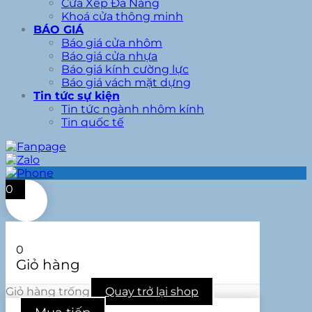
Cửa Xếp Đa Năng
Khoá cửa thông minh
BÁO GIÁ
Báo giá cửa nhôm
Báo giá cửa nhựa
Báo giá kính cường lực
Báo giá vách mặt dựng
Tin tức sự kiện
Tin tức ngành nhôm kính
Tin quốc tế
0
0
Giỏ hàng
Giỏ hàng trống
Quay trở lại shop