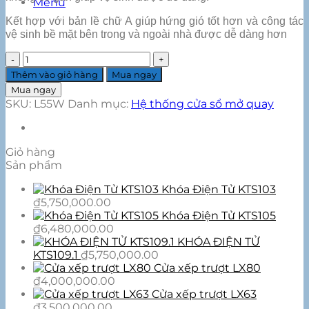
Menu
Kết hợp với bản lề chữ A giúp hứng gió tốt hơn và công tác
vệ sinh bề mặt bên trong và ngoài nhà được dễ dàng hơn
Cửa
sổ
Thêm vào giỏ hàng
Mua ngay
mở
Mua ngay
quay
SKU:
L55W
Danh mục:
Hệ thống cửa sổ mở quay
L55W
class
A
số
Giỏ hàng
lượng
Sản phẩm
Khóa Điện Tử KTS103
₫
5,750,000.00
Khóa Điện Tử KTS105
₫
6,480,000.00
KHÓA ĐIỆN TỬ
KTS109.1
₫
5,750,000.00
Cửa xếp trượt LX80
₫
4,000,000.00
Cửa xếp trượt LX63
₫
3,500,000.00